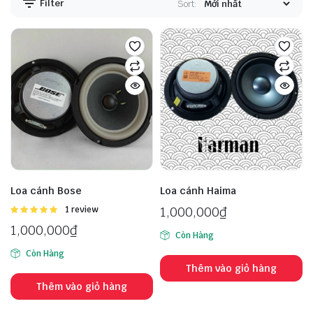
Filter
Sort:
Loa cánh Bose
Loa cánh Haima
Được
1 review
1,000,000
₫
xếp hạng
1,000,000
₫
5.00
5 sao
Còn Hàng
Còn Hàng
Thêm vào giỏ hàng
Thêm vào giỏ hàng