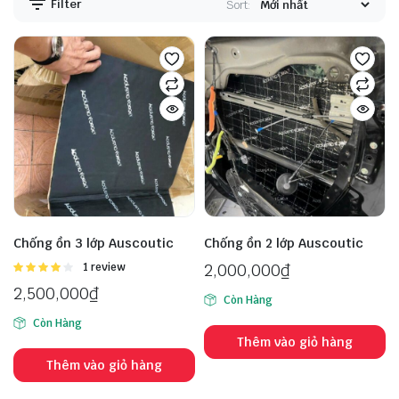
Filter
Sort:
Chống ồn 3 lớp Auscoutic
Chống ồn 2 lớp Auscoutic
Được
1 review
2,000,000
₫
xếp hạng
2,500,000
₫
4.00
5
Còn Hàng
sao
Còn Hàng
Thêm vào giỏ hàng
Thêm vào giỏ hàng