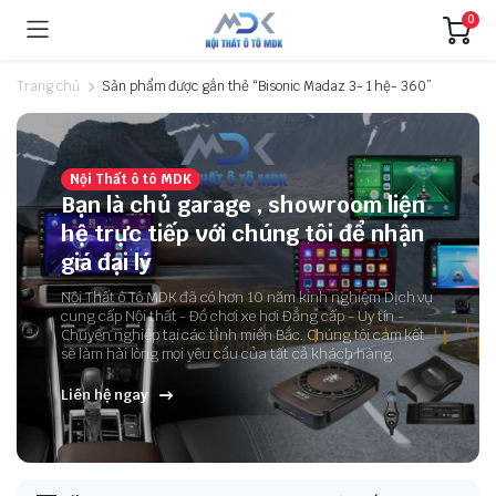
0
Trang chủ
Sản phẩm được gắn thẻ “Bisonic Madaz 3- 1 hệ- 360”
Nội Thất ô tô MDK
Bạn là chủ garage , showroom liện
hệ trực tiếp với chúng tôi để nhận
giá đại lý
Nội Thất ô Tô MDK đã có hơn 10 năm kinh nghiệm Dịch vụ
cung cấp Nội thất - Đồ chơi xe hơi Đẳng cấp - Uy tín -
Chuyên nghiệp tại các tỉnh miền Bắc. Chúng tôi cam kết
sẽ làm hài lòng mọi yêu cầu của tất cả khách hàng.
Liên hệ ngay