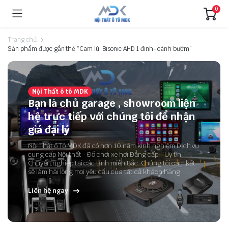
0
Trang chủ
Sản phẩm được gắn thẻ “Cam lùi Bisonic AHD 1 đinh- cánh bướm”
Nội Thất ô tô MDK
Bạn là chủ garage , showroom liện
hệ trực tiếp với chúng tôi để nhận
giá đại lý
Nội Thất ô Tô MDK đã có hơn 10 năm kinh nghiệm Dịch vụ
cung cấp Nội thất - Đồ chơi xe hơi Đẳng cấp - Uy tín -
Chuyên nghiệp tại các tỉnh miền Bắc. Chúng tôi cam kết
sẽ làm hài lòng mọi yêu cầu của tất cả khách hàng.
Liên hệ ngay