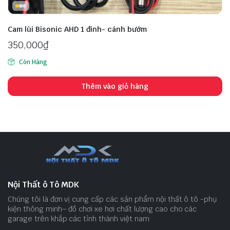
Cam lùi Bisonic AHD 1 đinh- cánh bướm
350,000
₫
Còn Hàng
Thêm vào giỏ hàng
Nội Thất ô Tô MDK
Chúng tôi là đơn vị cung cấp các sản phẩm nội thất ô tô -phụ
kiện thông minh– đồ chơi xe hơi chất lượng cao cho các
garage trên khắp các tỉnh thành việt nam