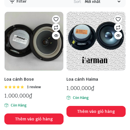
Filter
Sort:
Loa cánh Bose
Loa cánh Haima
Được
1 review
1,000,000
₫
xếp hạng
1,000,000
₫
5.00
5 sao
Còn Hàng
Còn Hàng
Thêm vào giỏ hàng
Thêm vào giỏ hàng