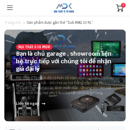
0
Trang chủ
Sản phẩm được gắn thẻ “Sub MBQ 10 RL”
Nội Thất ô tô MDK
Bạn là chủ garage , showroom liện
hệ trực tiếp với chúng tôi để nhận
giá đại lý
Nội Thất ô Tô MDK đã có hơn 10 năm kinh nghiệm Dịch vụ
cung cấp Nội thất - Đồ chơi xe hơi Đẳng cấp - Uy tín -
Chuyên nghiệp tại các tỉnh miền Bắc. Chúng tôi cam kết
sẽ làm hài lòng mọi yêu cầu của tất cả khách hàng.
Liên hệ ngay