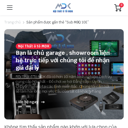
0
Trang chủ
Sản phẩm được gắn thẻ “Sub MBQ 10E”
Nội Thất ô tô MDK
Bạn là chủ garage , showroom liện
hệ trực tiếp với chúng tôi để nhận
giá đại lý
Nội Thất ô Tô MDK đã có hơn 10 năm kinh nghiệm Dịch vụ
cung cấp Nội thất - Đồ chơi xe hơi Đẳng cấp - Uy tín -
Chuyên nghiệp tại các tỉnh miền Bắc. Chúng tôi cam kết
sẽ làm hài lòng mọi yêu cầu của tất cả khách hàng.
Liên hệ ngay
Không tìm thấy sản phẩm nào khớp với lựa chọn của