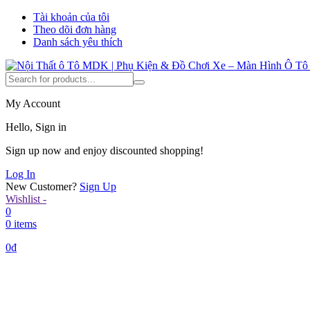
Tài khoản của tôi
Theo dõi đơn hàng
Danh sách yêu thích
My Account
Hello, Sign in
Sign up now and enjoy discounted shopping!
Log In
New Customer?
Sign Up
Wishlist -
0
0 items
0
₫