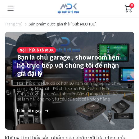
0
Trang chủ
Sản phẩm được gắn thẻ “Sub MBQ 10E”
Nội Thất ô tô MDK
Bạn là chủ garage , showroom liện
hệ trực tiếp với chúng tôi để nhận
giá đại lý
Nội Thất ô Tô MDK đã có hơn 10 năm kinh nghiệm Dịch vụ
cung cấp Nội thất - Đồ chơi xe hơi Đẳng cấp - Uy tín -
Chuyên nghiệp tại các tỉnh miền Bắc. Chúng tôi cam kết
sẽ làm hài lòng mọi yêu cầu của tất cả khách hàng.
Liên hệ ngay
Không tìm thấy sản phẩm nào khớp với lựa chọn của