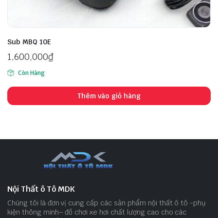
Sub MBQ 10E
1,600,000
₫
Còn Hàng
Thêm vào giỏ hàng
Nội Thất ô Tô MDK
Chúng tôi là đơn vị cung cấp các sản phẩm nội thất ô tô -phụ
kiện thông minh– đồ chơi xe hơi chất lượng cao cho các