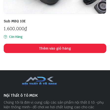
Sub MBQ 10E
1,600,000
₫
Còn Hàng
Thêm vào giỏ hàng
Nội Thất ô Tô MDK
Chúng tôi là đơn vị cung cấp các sản phẩm nội thất ô tô -phụ
kiện thông minh– đồ chơi xe hơi chất lượng cao cho các