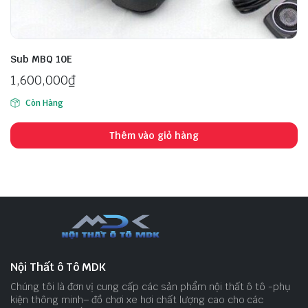
Sub MBQ 10E
1,600,000
₫
Còn Hàng
Thêm vào giỏ hàng
Nội Thất ô Tô MDK
Chúng tôi là đơn vị cung cấp các sản phẩm nội thất ô tô -phụ
kiện thông minh– đồ chơi xe hơi chất lượng cao cho các