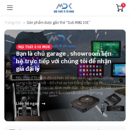
0
Trang chủ
Sản phẩm được gắn thẻ “Sub MBQ 10E”
Nội Thất ô tô MDK
Bạn là chủ garage , showroom liện
hệ trực tiếp với chúng tôi để nhận
giá đại lý
Nội Thất ô Tô MDK đã có hơn 10 năm kinh nghiệm Dịch vụ
cung cấp Nội thất - Đồ chơi xe hơi Đẳng cấp - Uy tín -
Chuyên nghiệp tại các tỉnh miền Bắc. Chúng tôi cam kết
sẽ làm hài lòng mọi yêu cầu của tất cả khách hàng.
Liên hệ ngay