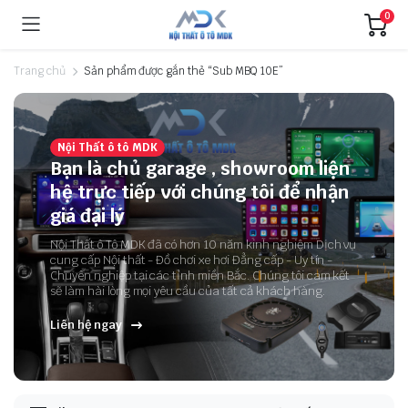
0
Trang chủ
Sản phẩm được gắn thẻ “Sub MBQ 10E”
Nội Thất ô tô MDK
Bạn là chủ garage , showroom liện
hệ trực tiếp với chúng tôi để nhận
giá đại lý
Nội Thất ô Tô MDK đã có hơn 10 năm kinh nghiệm Dịch vụ
cung cấp Nội thất - Đồ chơi xe hơi Đẳng cấp - Uy tín -
Chuyên nghiệp tại các tỉnh miền Bắc. Chúng tôi cam kết
sẽ làm hài lòng mọi yêu cầu của tất cả khách hàng.
Liên hệ ngay