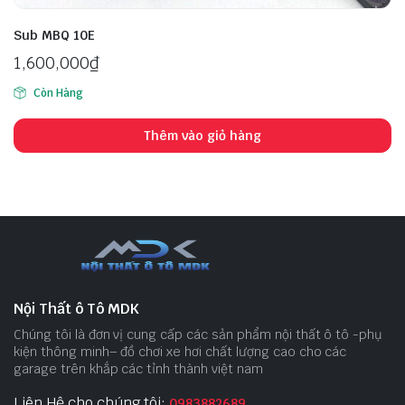
Sub MBQ 10E
1,600,000
₫
Còn Hàng
Thêm vào giỏ hàng
Nội Thất ô Tô MDK
Chúng tôi là đơn vị cung cấp các sản phẩm nội thất ô tô -phụ
kiện thông minh– đồ chơi xe hơi chất lượng cao cho các
garage trên khắp các tỉnh thành việt nam
Liên Hệ cho chúng tôi:
0983882689