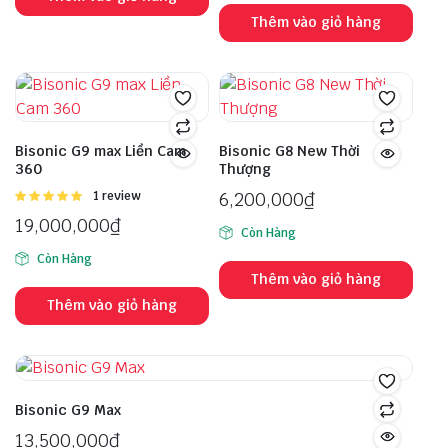
Thêm vào giỏ hàng
Bisonic G9 max Liền Cam
Bisonic G8 New Thời
360
Thượng
Được
1 review
6,200,000
₫
xếp hạng
19,000,000
₫
5.00
5 sao
Còn Hàng
Còn Hàng
Thêm vào giỏ hàng
Thêm vào giỏ hàng
Bisonic G9 Max
13,500,000
₫