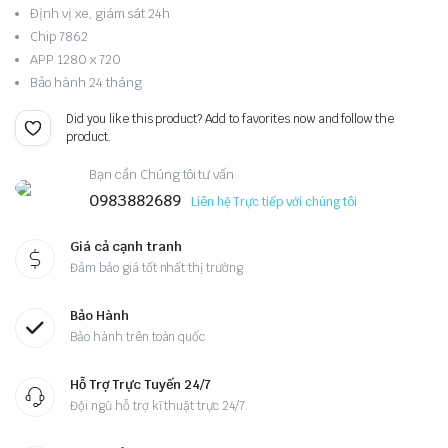
Định vị xe, giám sát 24h
Chip 7862
APP 1280 x 720
Bảo hành 24 tháng
Did you like this product? Add to favorites now and follow the
product.
Bạn cần Chúng tôi tư vấn
0983882689
Liên hệ Trực tiếp với chúng tôi
Giá cả cạnh tranh
Đảm bảo giá tốt nhất thị trường
Bảo Hành
Bảo hành trên toàn quốc
Hỗ Trợ Trực Tuyến 24/7
Đội ngũ hỗ trợ kĩ thuật trực 24/7.