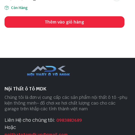
Còn Hàng
Thêm vào giỏ hàng
Nội Thất ô Tô MDK
Chúng tôi là đơn vị cung cấp các sản phẩm nội thất ô tô -phụ
kiện thông minh– đồ chơi xe hơi chất lượng cao cho các
garage trên khắp các tỉnh thành việt nam
Liên Hệ cho chúng tôi:
0983882689
Hoặc
noithatotomdk.vn@gmail.com