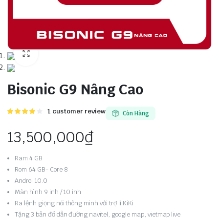
Bisonic G9 Nâng Cao
4.00
1
1
customer review
Còn Hàng
trên 5
dựa trên
13,500,000
₫
đánh giá
Ram 4 GB
Rom 64 GB- Core 8
Androi 10.0
Màn hình 9 inh / 10 inh
Ra lệnh giọng nói thông minh với trợ lí KiKi
Tặng 3 bản đồ dẫn đường navitel, google map, vietmap live