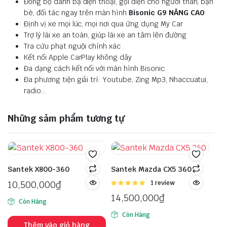
Đồng bộ danh bạ điện thoại, gọi điện cho người thân, bạn
bè, đối tác ngay trên màn hình
Bisonic G9 NÂNG CAO
Định vị xe mọi lúc, mọi nơi qua ứng dụng My Car
Trợ lý lái xe an toàn, giúp lái xe an tâm lên đường
Tra cứu phạt nguội chính xác
Kết nối Apple CarPlay không dây
Đa dạng cách kết nối với màn hình Bisonic
Đa phương tiện giải trí: Youtube, Zing Mp3, Nhaccuatui,
radio…
Những sảm phẩm tương tự
Santek X800-360
Santek Mazda CX5 360
10,500,000
₫
Được
1 review
xếp hạng
14,500,000
₫
5.00
5 sao
Còn Hàng
Còn Hàng
Thêm vào giỏ hàng