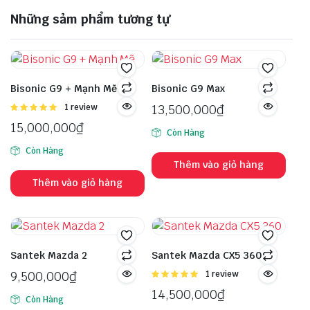
Những sảm phẩm tương tự
Bisonic G9 + Mạnh Mẽ
Bisonic G9 Max
Được
1 review
13,500,000
₫
xếp hạng
15,000,000
₫
5.00
5 sao
Còn Hàng
Còn Hàng
Thêm vào giỏ hàng
Thêm vào giỏ hàng
Santek Mazda 2
Santek Mazda CX5 360
9,500,000
₫
Được
1 review
xếp hạng
14,500,000
₫
5.00
5 sao
Còn Hàng