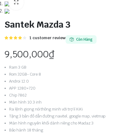
Santek Mazda 3
4.00
1
1
customer review
Còn Hàng
trên 5
dựa trên
9,500,000
₫
đánh giá
Ram 3 GB
Rom 32GB- Core 8
Androi 12.0
APP 1280×720
Chip 7862
Màn hình 10.3 inh
Ra lệnh giọng nói thông minh với trợ lí KiKi
Tặng 3 bản đồ dẫn đường navitel, google map, vietmap
Màn hình nguyên khối dành riêng cho Madaz 3
Bảo hành 18 tháng