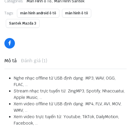
,
Categories:
Màn Hình ô Tô
Màn Hình Santek
Tags:
màn hình android ô tô
màn hình ô tô
Santek Mazda 3
Mô tả
Đánh giá (1)
Nghe nhạc offline từ USB định dạng: MP3, WAV, OGG,
FLAC, …
Stream nhạc trực tuyến từ: ZingMP3, Spotify, Nhaccuatui,
Apple Music, …
Xem video offline từ USB định dạng: MP4, FLV, AVI, MOV,
WMV, …
Xem video trực tuyến từ: Youtube, TikTok, DailyMotion,
Facebook, …