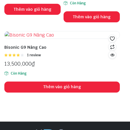
Còn Hàng
Thêm vào giỏ hàng
Thêm vào giỏ hàng
Bisonic G9 Nâng Cao
Được
1 review
xếp hạng
13,500,000
₫
4.00
5
sao
Còn Hàng
Thêm vào giỏ hàng