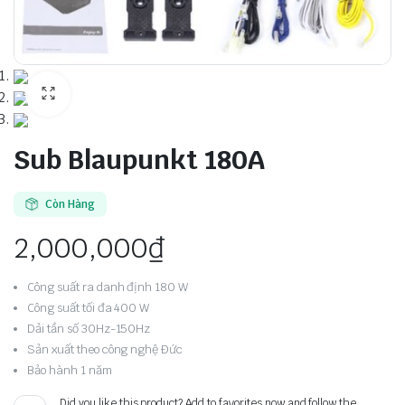
Sub Blaupunkt 180A
Còn Hàng
2,000,000
₫
Công suất ra danh định 180 W
Công suất tối đa 400 W
Dải tần số 30Hz-150Hz
Sản xuất theo công nghệ Đức
Bảo hành 1 năm
Did you like this product? Add to favorites now and follow the