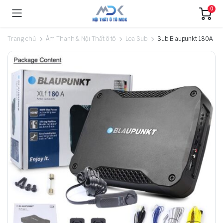
0
Trang chủ
Âm Thanh & Nội Thất ô tô
Loa Sub
Sub Blaupunkt 180A