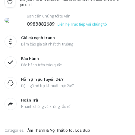
product.
Bạn cần Chúng tôi tư vấn
0983882689
Liên hệ Trực tiếp với chúng tôi
Giá cả cạnh tranh
Đảm bảo giá tốt nhất thị trường
Bảo Hành
Bảo hành trên toàn quốc
Hỗ Trợ Trực Tuyến 24/7
Đội ngũ hỗ trợ kĩ thuật trực 24/7.
Hoàn Trả
Nhanh chóng và không rắc rối
,
Categories:
Âm Thanh & Nội Thất ô tô
Loa Sub