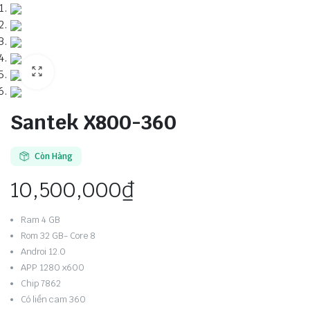
Santek X800-360
Còn Hàng
10,500,000
₫
Ram 4 GB
Rom 32 GB- Core 8
Androi 12.0
APP 1280 x600
Chip 7862
Có liền cam 360