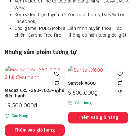
Xem video offline từ USB định dạng: MP4, FLV, AVI, MOV,
WMV, …
Xem video trực tuyến từ: Youtube, TikTok, DailyMotion,
Facebook, …
Chơi game: PUBG Mobile, Liên minh huyền thoại: Tốc
chiến, Garena Free Fire, … Không có hiện tượng đơ, giật
Những sảm phẩm tương tự
Santek X600
Madaz Cx5 -360-2023- 2 hệ
5,500,000
₫
điều hành
Còn Hàng
19,500,000
₫
Còn Hàng
Thêm vào giỏ hàng
Thêm vào giỏ hàng