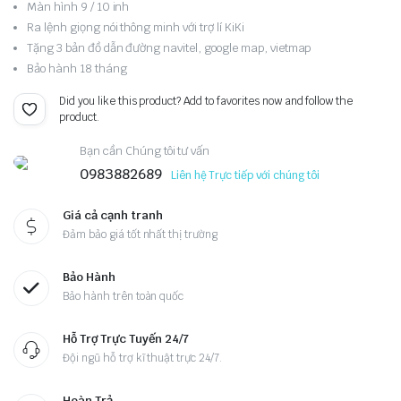
Màn hình 9 / 10 inh
Ra lệnh giọng nói thông minh với trợ lí KiKi
Tặng 3 bản đồ dẫn đường navitel, google map, vietmap
Bảo hành 18 tháng
Did you like this product? Add to favorites now and follow the
product.
Bạn cần Chúng tôi tư vấn
0983882689
Liên hệ Trực tiếp với chúng tôi
Giá cả cạnh tranh
Đảm bảo giá tốt nhất thị trường
Bảo Hành
Bảo hành trên toàn quốc
Hỗ Trợ Trực Tuyến 24/7
Đội ngũ hỗ trợ kĩ thuật trực 24/7.
Hoàn Trả