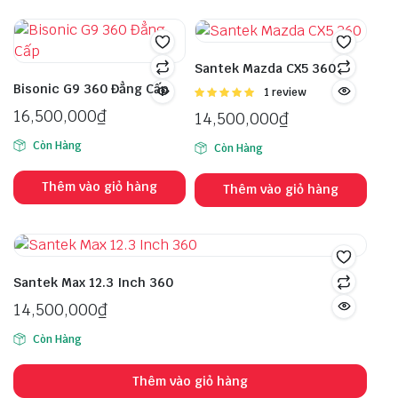
Santek Mazda CX5 360
Bisonic G9 360 Đẳng Cấp
Được
1 review
xếp hạng
16,500,000
₫
14,500,000
₫
5.00
5 sao
Còn Hàng
Còn Hàng
Thêm vào giỏ hàng
Thêm vào giỏ hàng
Santek Max 12.3 Inch 360
14,500,000
₫
Còn Hàng
Thêm vào giỏ hàng