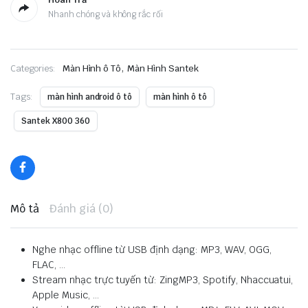
Nhanh chóng và không rắc rối
,
Categories:
Màn Hình ô Tô
Màn Hình Santek
Tags:
màn hình android ô tô
màn hình ô tô
Santek X800 360
Mô tả
Đánh giá (0)
Nghe nhạc offline từ USB định dạng: MP3, WAV, OGG,
FLAC, …
Stream nhạc trực tuyến từ: ZingMP3, Spotify, Nhaccuatui,
Apple Music, …