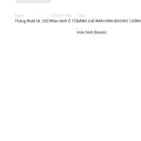
Ngày
Chuyên Mục
Tags
Tháng Mười 18, 2023
Màn Hình Ô TÔ
ĐÁNH GIÁ MÀN HÌNH BISONIC CHÍN
,
màn hình Bisonic