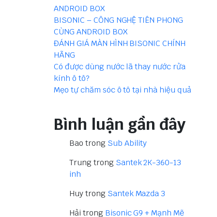
ANDROID BOX
BISONIC – CÔNG NGHỆ TIÊN PHONG
CÙNG ANDROID BOX
ĐÁNH GIÁ MÀN HÌNH BISONIC CHÍNH
HÃNG
Có được dùng nước lã thay nước rửa
kính ô tô?
Mẹo tự chăm sóc ô tô tại nhà hiệu quả
Bình luận gần đây
Bao
trong
Sub Ability
Trung
trong
Santek 2K-360-13
inh
Huy
trong
Santek Mazda 3
Hải
trong
Bisonic G9 + Mạnh Mẽ