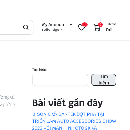
0 items
My Account
0
0
₫
Hello, Sign in
Tìm kiếm
Tìm
kiếm
ưởng và
Bài viết gần đây
đáp ứng
BISONIC VÀ SANTEK ĐỘT PHÁ TẠI
TRIỂN LÃM AUTO ACCESSORIES SHOW
2023 VỚI MÀN HÌNH ÔTÔ 2K VÀ