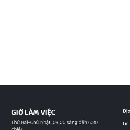
GIỜ LÀM VIỆC
Dị
Thứ Hai-Chủ Nhật: 09:00 sáng đến 6:30
Liê
chiều